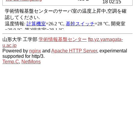
18 02:15
山形大学 工学部
学術情報基盤センター
ftp.yz.yamagata-
u.ac.jp
Powered by
nginx
and
Apache HTTP Server
, experimental
supported for http/3.
Temp.C
,
NetMons