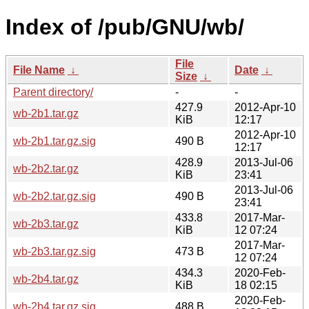
Index of /pub/GNU/wb/
File
File Name
↓
Date
↓
Size
↓
Parent directory/
-
-
427.9
2012-Apr-10
wb-2b1.tar.gz
KiB
12:17
2012-Apr-10
wb-2b1.tar.gz.sig
490 B
12:17
428.9
2013-Jul-06
wb-2b2.tar.gz
KiB
23:41
2013-Jul-06
wb-2b2.tar.gz.sig
490 B
23:41
433.8
2017-Mar-
wb-2b3.tar.gz
KiB
12 07:24
2017-Mar-
wb-2b3.tar.gz.sig
473 B
12 07:24
434.3
2020-Feb-
wb-2b4.tar.gz
KiB
18 02:15
2020-Feb-
wb-2b4.tar.gz.sig
488 B