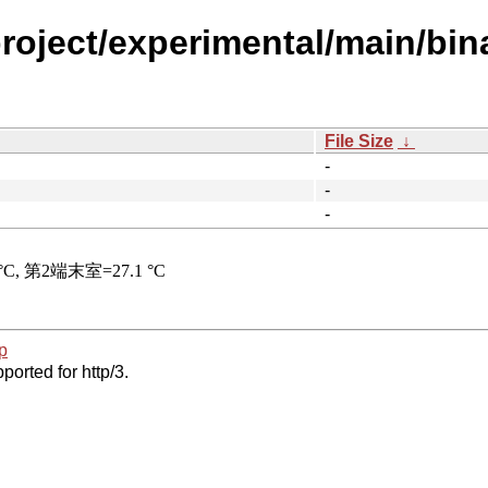
project/experimental/main/bi
File Size
↓
-
-
-
p
ported for http/3.