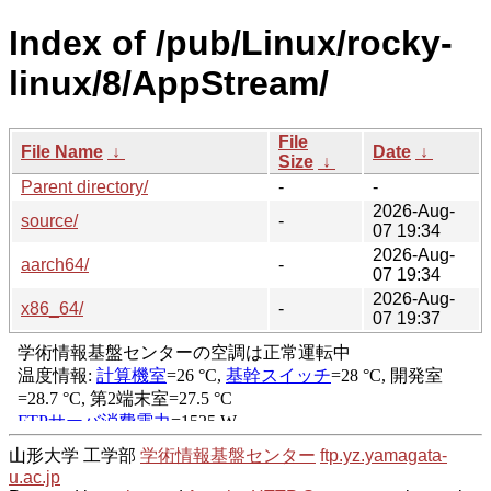
Index of /pub/Linux/rocky-
linux/8/AppStream/
File
File Name
↓
Date
↓
Size
↓
Parent directory/
-
-
2026-Aug-
source/
-
07 19:34
2026-Aug-
aarch64/
-
07 19:34
2026-Aug-
x86_64/
-
07 19:37
山形大学 工学部
学術情報基盤センター
ftp.yz.yamagata-
u.ac.jp