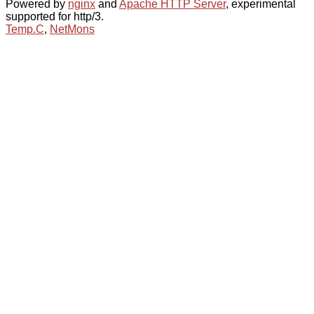
Powered by
nginx
and
Apache HTTP Server
, experimental
supported for http/3.
Temp.C
,
NetMons