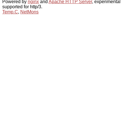
Powered by
nginx
and
Apache HTTP Server
, experimental
supported for http/3.
Temp.C
,
NetMons