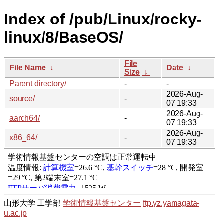
Index of /pub/Linux/rocky-
linux/8/BaseOS/
File
File Name
↓
Date
↓
Size
↓
Parent directory/
-
-
2026-Aug-
source/
-
07 19:33
2026-Aug-
aarch64/
-
07 19:33
2026-Aug-
x86_64/
-
07 19:33
山形大学 工学部
学術情報基盤センター
ftp.yz.yamagata-
u.ac.jp