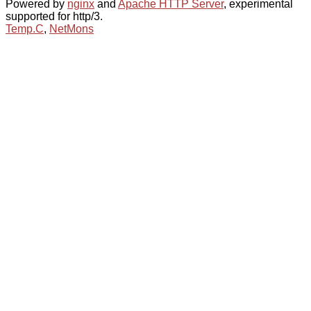
Powered by
nginx
and
Apache HTTP Server
, experimental
supported for http/3.
Temp.C
,
NetMons