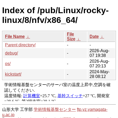
Index of /pub/Linux/rocky-
linux/8/nfv/x86_64/
File
File Name
↓
Date
↓
Size
↓
Parent directory/
-
-
2026-Aug-
debug/
-
07 19:38
2026-Aug-
os/
-
07 20:13
2024-May-
kickstart/
-
28 08:12
山形大学 工学部
学術情報基盤センター
ftp.yz.yamagata-
u.ac.jp