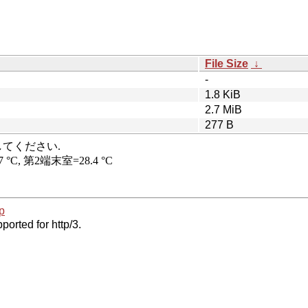
File Size
↓
-
1.8 KiB
2.7 MiB
277 B
p
ported for http/3.