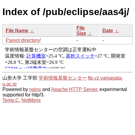
Index of /pub/eclipse/aas4j/
File
File Name
↓
Date
↓
Size
↓
Parent directory/
-
-
山形大学 工学部
学術情報基盤センター
ftp.yz.yamagata-
u.ac.jp
Powered by
nginx
and
Apache HTTP Server
, experimental
supported for http/3.
Temp.C
,
NetMons