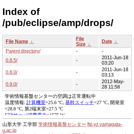
Index of
/pub/eclipse/amp/drops/
File
File Name
↓
Date
↓
Size
↓
Parent directory/
-
-
2011-Jun-18
0.8.5/
-
03:20
2011-Jun-18
0.8.0/
-
03:13
2012-May-
0.9.0/
-
28 11:58
山形大学 工学部
学術情報基盤センター
ftp.yz.yamagata-
u.ac.jp