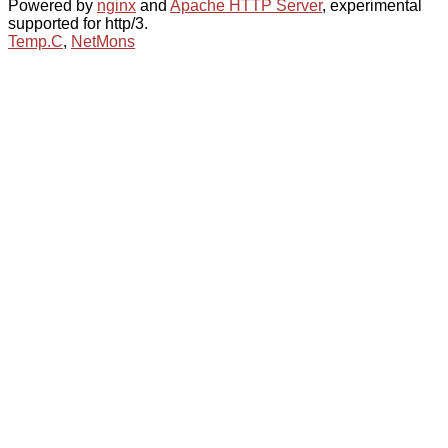
Powered by
nginx
and
Apache HTTP Server
, experimental
supported for http/3.
Temp.C
,
NetMons