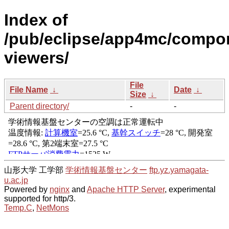
Index of
/pub/eclipse/app4mc/compon
viewers/
File
File Name
↓
Date
↓
Size
↓
Parent directory/
-
-
山形大学 工学部
学術情報基盤センター
ftp.yz.yamagata-
u.ac.jp
Powered by
nginx
and
Apache HTTP Server
, experimental
supported for http/3.
Temp.C
,
NetMons