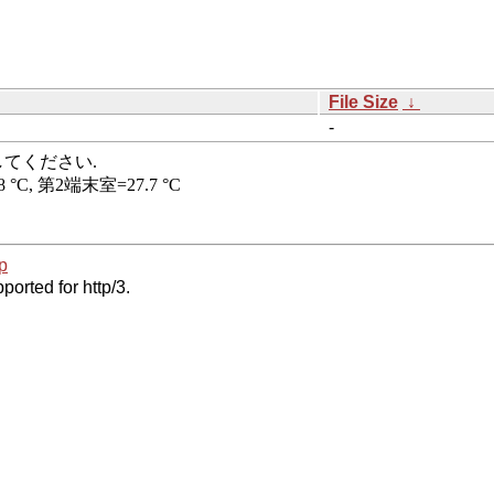
File Size
↓
-
p
ported for http/3.