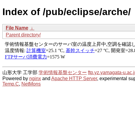
Index of /pub/eclipse/arche/
File Name
↓
Parent directory/
山形大学 工学部
学術情報基盤センター
ftp.yz.yamagata-u.ac.j
Powered by
nginx
and
Apache HTTP Server
, experimental sup
Temp.C
,
NetMons