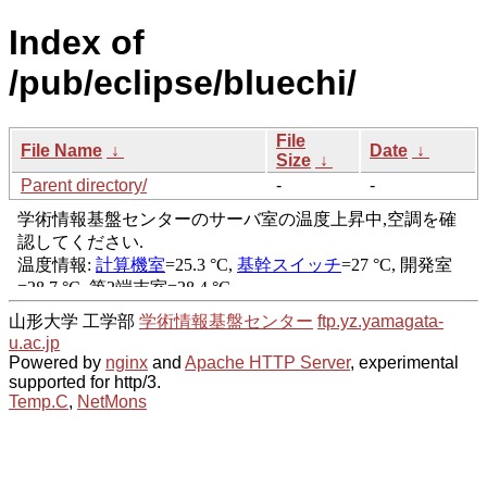
Index of
/pub/eclipse/bluechi/
File
File Name
↓
Date
↓
Size
↓
Parent directory/
-
-
山形大学 工学部
学術情報基盤センター
ftp.yz.yamagata-
u.ac.jp
Powered by
nginx
and
Apache HTTP Server
, experimental
supported for http/3.
Temp.C
,
NetMons