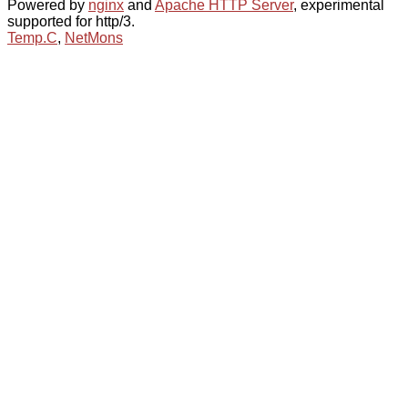
Powered by
nginx
and
Apache HTTP Server
, experimental
supported for http/3.
Temp.C
,
NetMons