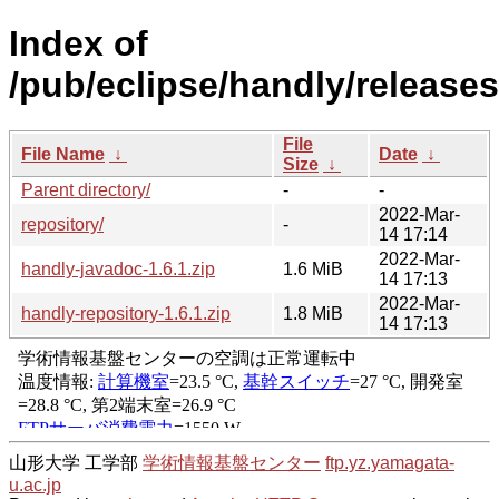
Index of
/pub/eclipse/handly/releases/
File
File Name
↓
Date
↓
Size
↓
Parent directory/
-
-
2022-Mar-
repository/
-
14 17:14
2022-Mar-
handly-javadoc-1.6.1.zip
1.6 MiB
14 17:13
2022-Mar-
handly-repository-1.6.1.zip
1.8 MiB
14 17:13
山形大学 工学部
学術情報基盤センター
ftp.yz.yamagata-
u.ac.jp