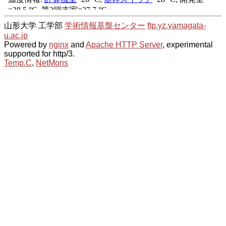
山形大学 工学部
学術情報基盤センター
ftp.yz.yamagata-
u.ac.jp
Powered by
nginx
and
Apache HTTP Server
, experimental
supported for http/3.
Temp.C
,
NetMons