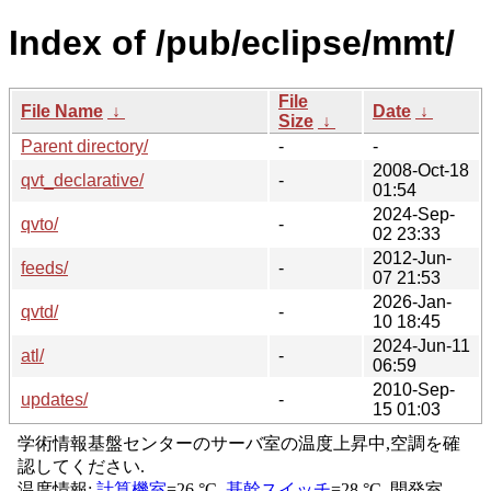
Index of /pub/eclipse/mmt/
File
File Name
↓
Date
↓
Size
↓
Parent directory/
-
-
2008-Oct-18
qvt_declarative/
-
01:54
2024-Sep-
qvto/
-
02 23:33
2012-Jun-
feeds/
-
07 21:53
2026-Jan-
qvtd/
-
10 18:45
2024-Jun-11
atl/
-
06:59
2010-Sep-
updates/
-
15 01:03