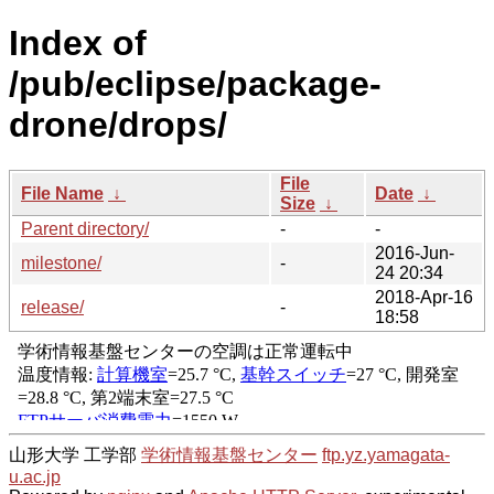
Index of
/pub/eclipse/package-
drone/drops/
File
File Name
↓
Date
↓
Size
↓
Parent directory/
-
-
2016-Jun-
milestone/
-
24 20:34
2018-Apr-16
release/
-
18:58
山形大学 工学部
学術情報基盤センター
ftp.yz.yamagata-
u.ac.jp