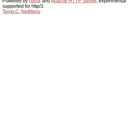
Powered by
nginx
and
Apache HTTP Server
, experimental
supported for http/3.
Temp.C
,
NetMons