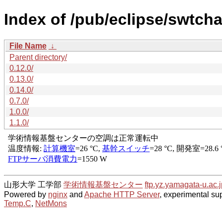
Index of /pub/eclipse/swtcha
File Name
↓
Parent directory/
0.12.0/
0.13.0/
0.14.0/
0.7.0/
1.0.0/
1.1.0/
山形大学 工学部
学術情報基盤センター
ftp.yz.yamagata-u.ac.j
Powered by
nginx
and
Apache HTTP Server
, experimental sup
Temp.C
,
NetMons