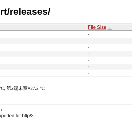
rt/releases/
File Size
↓
-
-
-
-
-
-
-
p
ported for http/3.