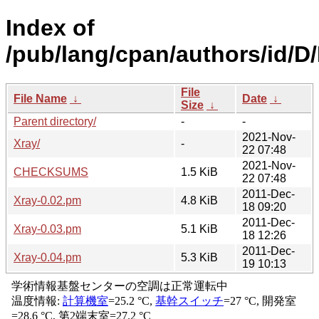
Index of
/pub/lang/cpan/authors/id
File
File Name
↓
Date
↓
Size
↓
Parent directory/
-
-
2021-Nov-
Xray/
-
22 07:48
2021-Nov-
CHECKSUMS
1.5 KiB
22 07:48
2011-Dec-
Xray-0.02.pm
4.8 KiB
18 09:20
2011-Dec-
Xray-0.03.pm
5.1 KiB
18 12:26
2011-Dec-
Xray-0.04.pm
5.3 KiB
19 10:13