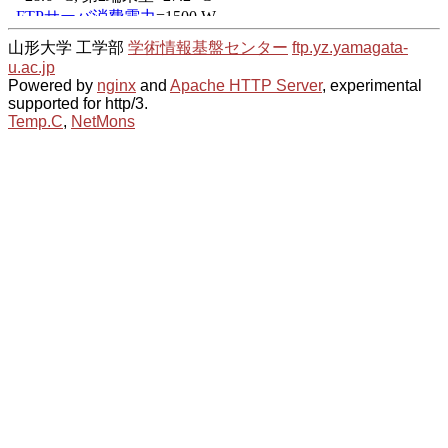
山形大学 工学部
学術情報基盤センター
ftp.yz.yamagata-
u.ac.jp
Powered by
nginx
and
Apache HTTP Server
, experimental
supported for http/3.
Temp.C
,
NetMons