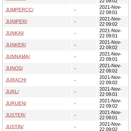
22 09:02
2021-Nov-
JUMPERCC/
-
22 09:01
2021-Nov-
JUNIPER/
-
22 09:02
2021-Nov-
JUNKAI/
-
22 09:01
2021-Nov-
JUNKER/
-
22 09:02
2021-Nov-
JUNNAMA/
-
22 09:01
2021-Nov-
JUNOS/
-
22 09:02
2021-Nov-
JURACH/
-
22 09:02
2021-Nov-
JURL/
-
22 09:01
2021-Nov-
JURUEN/
-
22 09:02
2021-Nov-
JUSTER/
-
22 09:01
2021-Nov-
JUSTIN/
-
22 09:02