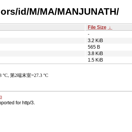
thors/id/M/MA/MANJUNATH/
File Size
↓
-
3.2 KiB
565 B
3.8 KiB
1.5 KiB
p
ported for http/3.