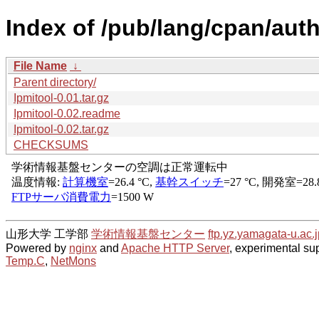
Index of /pub/lang/cpan/au
File Name
↓
Parent directory/
Ipmitool-0.01.tar.gz
Ipmitool-0.02.readme
Ipmitool-0.02.tar.gz
CHECKSUMS
山形大学 工学部
学術情報基盤センター
ftp.yz.yamagata-u.ac.j
Powered by
nginx
and
Apache HTTP Server
, experimental sup
Temp.C
,
NetMons