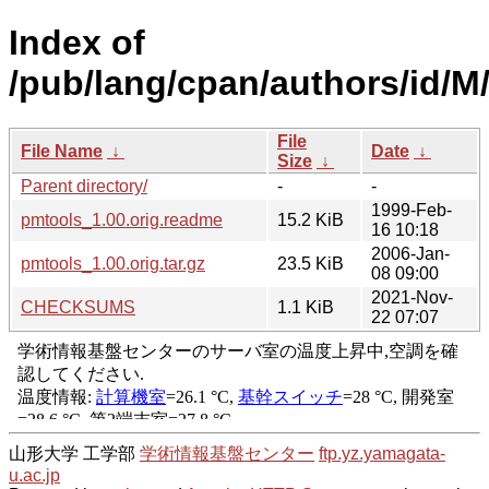
Index of
/pub/lang/cpan/authors/id/
File
File Name
↓
Date
↓
Size
↓
Parent directory/
-
-
1999-Feb-
pmtools_1.00.orig.readme
15.2 KiB
16 10:18
2006-Jan-
pmtools_1.00.orig.tar.gz
23.5 KiB
08 09:00
2021-Nov-
CHECKSUMS
1.1 KiB
22 07:07
山形大学 工学部
学術情報基盤センター
ftp.yz.yamagata-
u.ac.jp