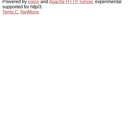
Powered by
nginx
and
Apache HTTP Server
, experimental
supported for http/3.
Temp.C
,
NetMons