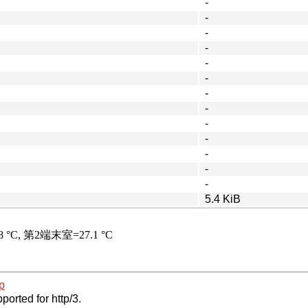
-
-
-
-
-
-
-
-
-
-
-
-
-
5.4 KiB
p
ported for http/3.