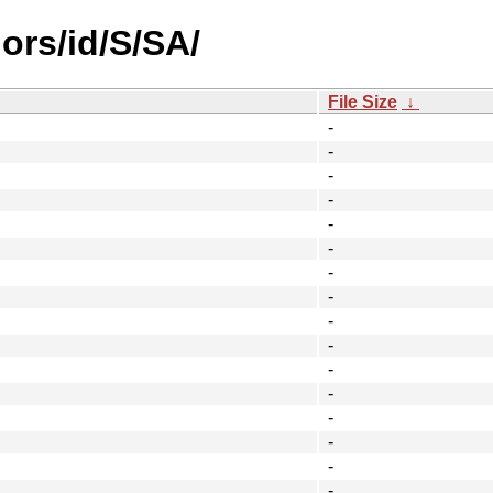
ors/id/S/SA/
File Size
↓
-
-
-
-
-
-
-
-
-
-
-
-
-
-
-
-