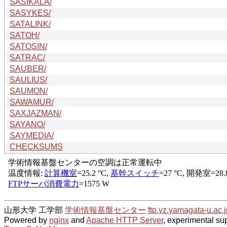
SASIKALA/
SASYKES/
SATALINK/
SATOH/
SATOSIN/
SATRAC/
SAUBER/
SAULIUS/
SAUMON/
SAWAMUR/
SAXJAZMAN/
SAYANO/
SAYMEDIA/
CHECKSUMS
山形大学 工学部
学術情報基盤センター
ftp.yz.yamagata-u.ac.j
Powered by
nginx
and
Apache HTTP Server
, experimental sup