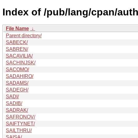
Index of /pub/lang/cpan/auth
File Name
↓
Parent directory/
SABECK/
SABREN/
SACAVILIA/
SACHINJSK/
SACOMO/
SADAHIRO/
SADAMS/
SADEGH/
SADI/
SADIB/
SADRAK/
SAFRONOV/
SAIFTYNET/
SAILTHRU/
SAISA/