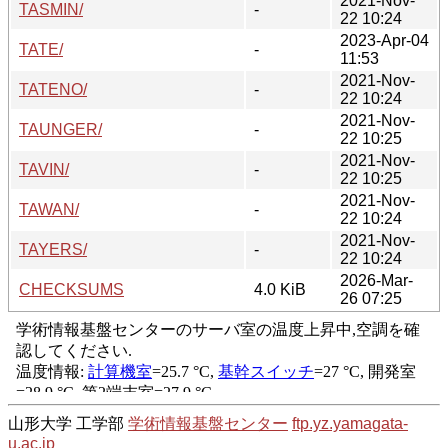
2021-Nov-
TASMIN/
-
22 10:24
2023-Apr-04
TATE/
-
11:53
2021-Nov-
TATENO/
-
22 10:24
2021-Nov-
TAUNGER/
-
22 10:25
2021-Nov-
TAVIN/
-
22 10:25
2021-Nov-
TAWAN/
-
22 10:24
2021-Nov-
TAYERS/
-
22 10:24
2026-Mar-
CHECKSUMS
4.0 KiB
26 07:25
山形大学 工学部
学術情報基盤センター
ftp.yz.yamagata-
u.ac.jp