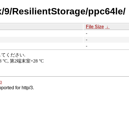
x/9/ResilientStorage/ppc64le/
File Size
↓
-
-
-
p
ported for http/3.