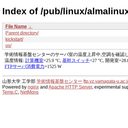
Index of /pub/linux/almalinu
File Name
↓
Parent directory/
kickstart/
os/
山形大学 工学部
学術情報基盤センター
ftp.yz.yamagata-u.ac.j
Powered by
nginx
and
Apache HTTP Server
, experimental sup
Temp.C
,
NetMons