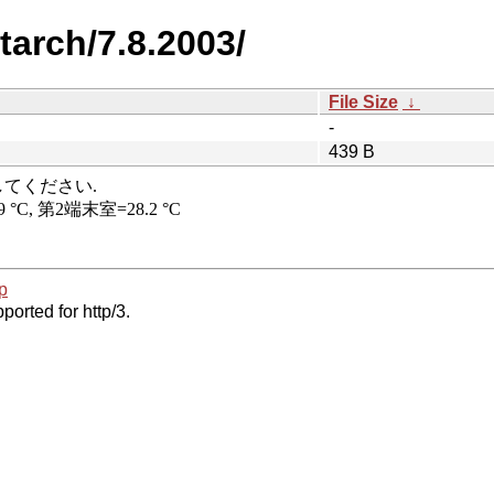
tarch/7.8.2003/
File Size
↓
-
439 B
p
ported for http/3.