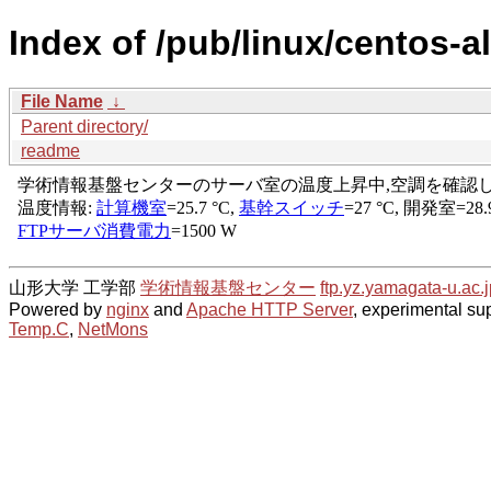
Index of /pub/linux/centos-al
File Name
↓
Parent directory/
readme
山形大学 工学部
学術情報基盤センター
ftp.yz.yamagata-u.ac.j
Powered by
nginx
and
Apache HTTP Server
, experimental sup
Temp.C
,
NetMons