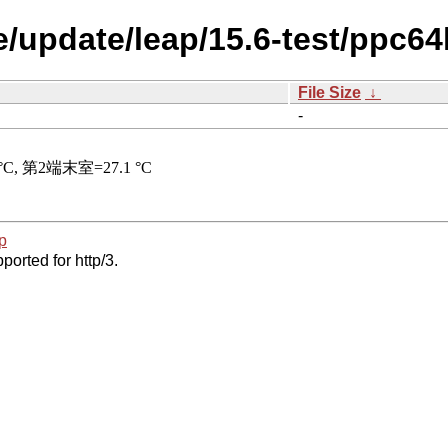
/update/leap/15.6-test/ppc64l
File Size
↓
-
p
ported for http/3.