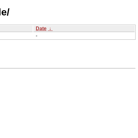
e/
Date
↓
-