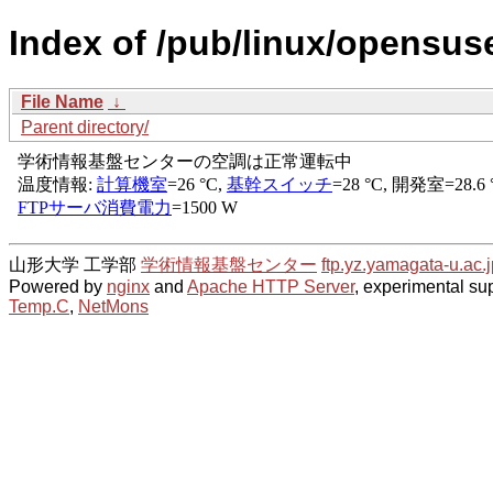
Index of /pub/linux/opensuse
File Name
↓
Parent directory/
山形大学 工学部
学術情報基盤センター
ftp.yz.yamagata-u.ac.j
Powered by
nginx
and
Apache HTTP Server
, experimental sup
Temp.C
,
NetMons