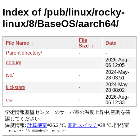
Index of /pub/linux/rocky-
linux/8/BaseOS/aarch64/
File
File Name
↓
Date
↓
Size
↓
Parent directory/
-
-
2026-Aug-
debug/
-
06 12:05
2024-May-
iso/
-
28 03:51
2024-May-
kickstart/
-
28 08:02
2026-Aug-
os/
-
06 12:33