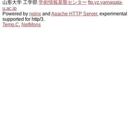
山形大学 工学部
学術情報基盤センター
ftp.yz.yamagata-
u.ac.jp
Powered by
nginx
and
Apache HTTP Server
, experimental
supported for http/3.
Temp.C
,
NetMons