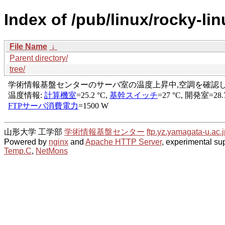
Index of /pub/linux/rocky-l
File Name
↓
Parent directory/
tree/
山形大学 工学部
学術情報基盤センター
ftp.yz.yamagata-u.ac.j
Powered by
nginx
and
Apache HTTP Server
, experimental sup
Temp.C
,
NetMons