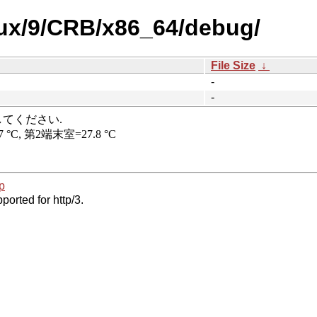
inux/9/CRB/x86_64/debug/
File Size
↓
-
-
p
ported for http/3.