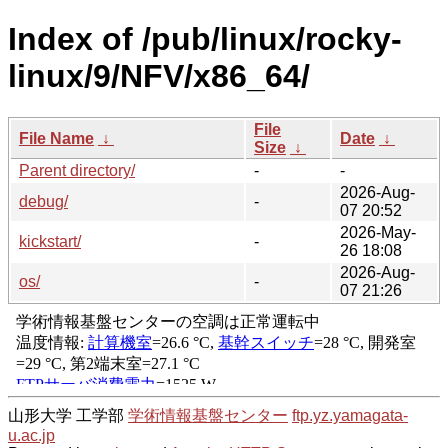
Index of /pub/linux/rocky-
linux/9/NFV/x86_64/
File
File Name
↓
Date
↓
Size
↓
Parent directory/
-
-
2026-Aug-
debug/
-
07 20:52
2026-May-
kickstart/
-
26 18:08
2026-Aug-
os/
-
07 21:26
山形大学 工学部
学術情報基盤センター
ftp.yz.yamagata-
u.ac.jp