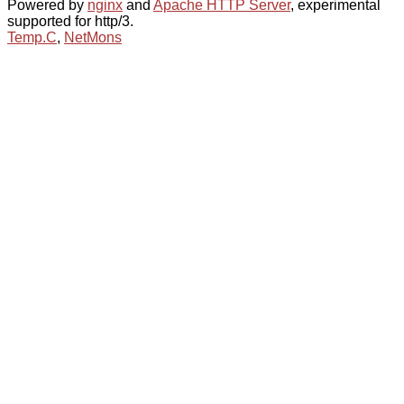
Powered by
nginx
and
Apache HTTP Server
, experimental
supported for http/3.
Temp.C
,
NetMons