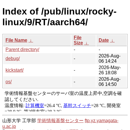
Index of /pub/linux/rocky-
linux/9/RT/aarch64/
File
File Name
↓
Date
↓
Size
↓
Parent directory/
-
-
2026-Aug-
debug/
-
06 14:24
2026-May-
kickstart/
-
26 18:08
2026-Aug-
os/
-
06 14:50
山形大学 工学部
学術情報基盤センター
ftp.yz.yamagata-
u.ac.jp