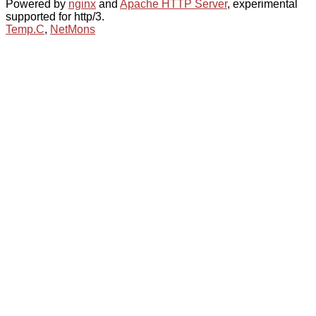
Powered by
nginx
and
Apache HTTP Server
, experimental
supported for http/3.
Temp.C
,
NetMons