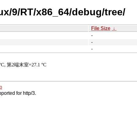
nux/9/RT/x86_64/debug/tree/
File Size
↓
-
-
-
p
ported for http/3.