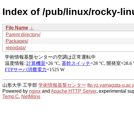
Index of /pub/linux/rocky-li
File Name
↓
Parent directory/
Packages/
repodata/
山形大学 工学部
学術情報基盤センター
ftp.yz.yamagata-u.ac.j
Powered by
nginx
and
Apache HTTP Server
, experimental sup
Temp.C
,
NetMons