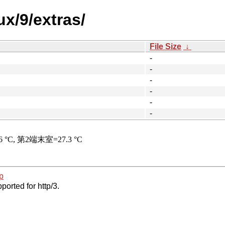
ux/9/extras/
File Size
↓
-
-
-
-
-
-
p
ported for http/3.