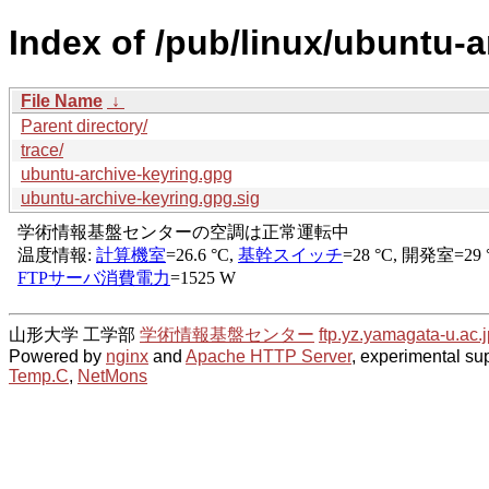
Index of /pub/linux/ubuntu-a
File Name
↓
Parent directory/
trace/
ubuntu-archive-keyring.gpg
ubuntu-archive-keyring.gpg.sig
山形大学 工学部
学術情報基盤センター
ftp.yz.yamagata-u.ac.j
Powered by
nginx
and
Apache HTTP Server
, experimental sup
Temp.C
,
NetMons