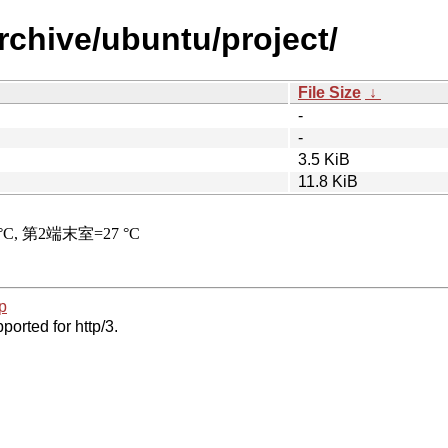
rchive/ubuntu/project/
File Size
↓
-
-
3.5 KiB
11.8 KiB
p
ported for http/3.