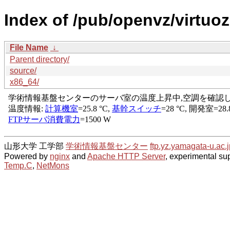
Index of /pub/openvz/virtuoz
File Name
↓
Parent directory/
source/
x86_64/
山形大学 工学部
学術情報基盤センター
ftp.yz.yamagata-u.ac.j
Powered by
nginx
and
Apache HTTP Server
, experimental sup
Temp.C
,
NetMons