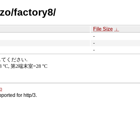
zo/factory8/
File Size
↓
-
-
-
p
ported for http/3.