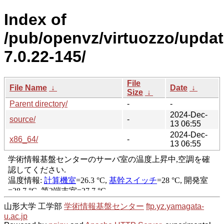
Index of
/pub/openvz/virtuozzo/upda
7.0.22-145/
File
File Name
↓
Date
↓
Size
↓
Parent directory/
-
-
2024-Dec-
source/
-
13 06:55
2024-Dec-
x86_64/
-
13 06:55
山形大学 工学部
学術情報基盤センター
ftp.yz.yamagata-
u.ac.jp