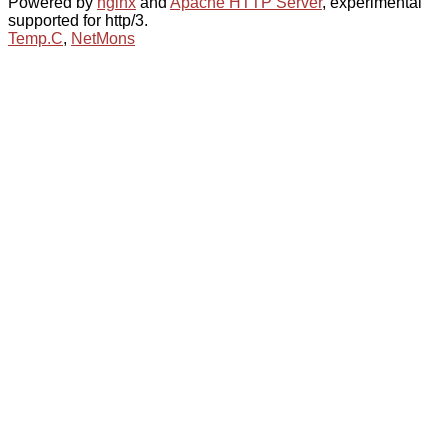
Powered by
nginx
and
Apache HTTP Server
, experimental
supported for http/3.
Temp.C
,
NetMons