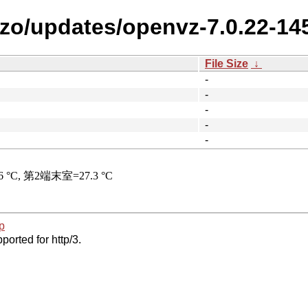
zzo/updates/openvz-7.0.22-14
File Size
↓
-
-
-
-
-
p
ported for http/3.