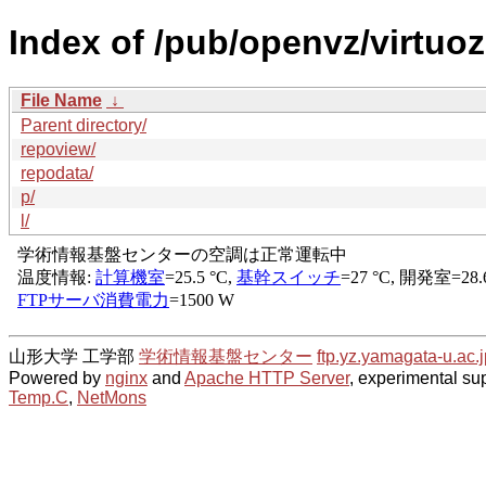
Index of /pub/openvz/virtuo
File Name
↓
Parent directory/
repoview/
repodata/
p/
l/
山形大学 工学部
学術情報基盤センター
ftp.yz.yamagata-u.ac.j
Powered by
nginx
and
Apache HTTP Server
, experimental sup
Temp.C
,
NetMons