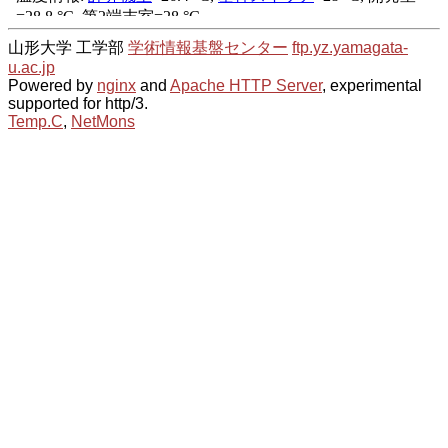
山形大学 工学部
学術情報基盤センター
ftp.yz.yamagata-
u.ac.jp
Powered by
nginx
and
Apache HTTP Server
, experimental
supported for http/3.
Temp.C
,
NetMons