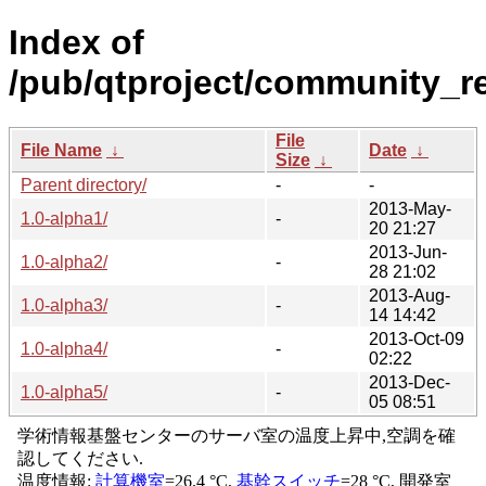
Index of
/pub/qtproject/community_re
File
File Name
↓
Date
↓
Size
↓
Parent directory/
-
-
2013-May-
1.0-alpha1/
-
20 21:27
2013-Jun-
1.0-alpha2/
-
28 21:02
2013-Aug-
1.0-alpha3/
-
14 14:42
2013-Oct-09
1.0-alpha4/
-
02:22
2013-Dec-
1.0-alpha5/
-
05 08:51