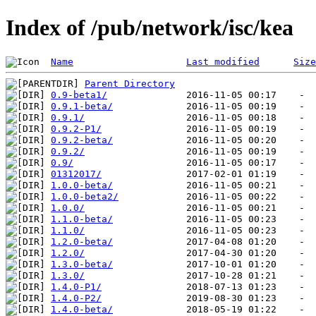
Index of /pub/network/isc/kea
Name
Last modified
Size
Parent Directory
0.9-beta1/
0.9.1-beta/
0.9.1/
0.9.2-P1/
0.9.2-beta/
0.9.2/
0.9/
01312017/
1.0.0-beta/
1.0.0-beta2/
1.0.0/
1.1.0-beta/
1.1.0/
1.2.0-beta/
1.2.0/
1.3.0-beta/
1.3.0/
1.4.0-P1/
1.4.0-P2/
1.4.0-beta/